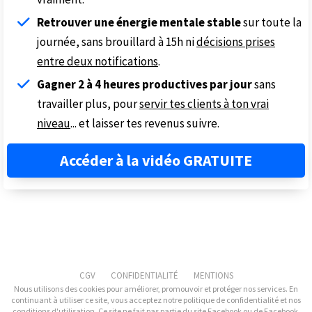
Retrouver une énergie mentale stable
sur toute la
journée, sans brouillard à 15h ni
décisions prises
entre deux notifications
.
Gagner 2 à 4 heures productives par jour
sans
travailler plus, pour
servir tes clients à ton vrai
niveau
... et laisser tes revenus suivre.
Accéder à la vidéo GRATUITE
CGV
CONFIDENTIALITÉ
MENTIONS
​Nous utilisons des cookies pour améliorer, promouvoir et protéger nos services. En
continuant à utiliser ce site, vous acceptez notre politique de confidentialité et nos
conditions d'utilisation. Ce site ne fait pas partie du site Facebook ou de Facebook,